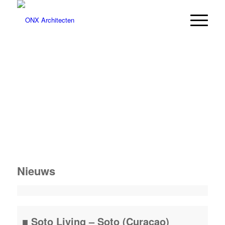
DEBBEMEERSTRAAT
| HOOFDDORP
Nieuws
■ Soto Living – Soto (Curacao)